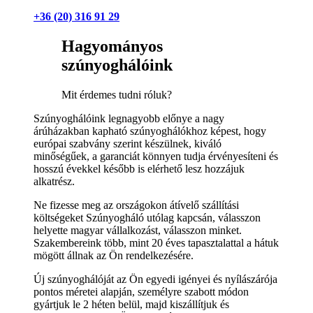
+36 (20) 316 91 29
Hagyományos
szúnyoghálóink
Mit érdemes tudni róluk?
Szúnyoghálóink legnagyobb előnye a nagy
árúházakban kapható szúnyoghálókhoz képest, hogy
európai szabvány szerint készülnek, kiváló
minőségűek, a garanciát könnyen tudja érvényesíteni és
hosszú évekkel később is elérhető lesz hozzájuk
alkatrész.
Ne fizesse meg az országokon átívelő szállítási
költségeket Szúnyogháló utólag kapcsán, válasszon
helyette magyar vállalkozást, válasszon minket.
Szakembereink több, mint 20 éves tapasztalattal a hátuk
mögött állnak az Ön rendelkezésére.
Új szúnyoghálóját az Ön egyedi igényei és nyílászárója
pontos méretei alapján, személyre szabott módon
gyártjuk le 2 héten belül, majd kiszállítjuk és