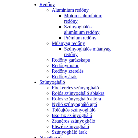
Redőny
Alumínium redőny
Motoros alumínium
redőny
Szúnyoghálós
alumínium redőny
Prémium redőny
Műanyag redőny
Szúnyoghálós műanyag
redőny
Redőny garázskapu
Redőnymotor
Redőny szerelés
Redőny árak
Szúnyogháló
Fix keretes szúnyogháló
Rolós szúnyogháló ablakra
Rolós szúnyogháló ajtóra
Nyíló szúnyogháló ajtó
Tolóajtós szúnyogháló
Isso-fix szúnyogháló
Zsanéros szúnyogháló
Pliszé szúnyogháló
Szúnyogháló árak
Napellenző