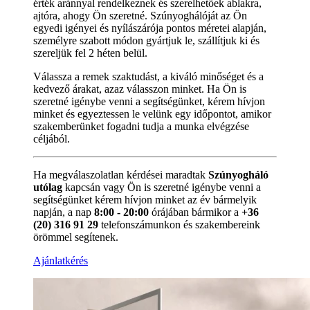
érték aránnyal rendelkeznek és szerelhetőek ablakra,
ajtóra, ahogy Ön szeretné. Szúnyoghálóját az Ön
egyedi igényei és nyílászárója pontos méretei alapján,
személyre szabott módon gyártjuk le, szállítjuk ki és
szereljük fel 2 héten belül.
Válassza a remek szaktudást, a kiváló minőséget és a
kedvező árakat, azaz válasszon minket. Ha Ön is
szeretné igénybe venni a segítségünket, kérem hívjon
minket és egyeztessen le velünk egy időpontot, amikor
szakemberünket fogadni tudja a munka elvégzése
céljából.
Ha megválaszolatlan kérdései maradtak
Szúnyogháló
utólag
kapcsán vagy Ön is szeretné igénybe venni a
segítségünket kérem hívjon minket az év bármelyik
napján, a nap
8:00 - 20:00
órájában bármikor a
+36
(20) 316 91 29
telefonszámunkon és szakembereink
örömmel segítenek.
Ajánlatkérés