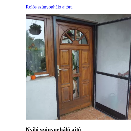
Rolós szúnyogháló ajtóra
Nyíló szúnyogháló ajtó