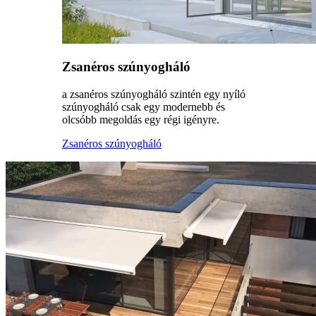
Zsanéros szúnyogháló
a zsanéros szúnyogháló szintén egy nyíló
szúnyogháló csak egy modernebb és
olcsóbb megoldás egy régi igényre.
Zsanéros szúnyogháló