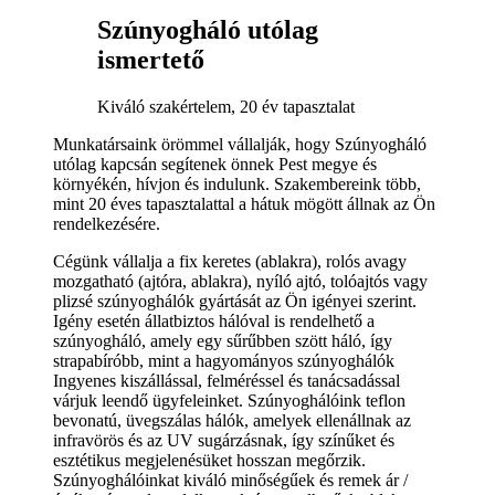
Szúnyogháló utólag
ismertető
Kiváló szakértelem, 20 év tapasztalat
Munkatársaink örömmel vállalják, hogy Szúnyogháló
utólag kapcsán segítenek önnek Pest megye és
környékén, hívjon és indulunk. Szakembereink több,
mint 20 éves tapasztalattal a hátuk mögött állnak az Ön
rendelkezésére.
Cégünk vállalja a fix keretes (ablakra), rolós avagy
mozgatható (ajtóra, ablakra), nyíló ajtó, tolóajtós vagy
plizsé szúnyoghálók gyártását az Ön igényei szerint.
Igény esetén állatbiztos hálóval is rendelhető a
szúnyogháló, amely egy sűrűbben szött háló, így
strapabíróbb, mint a hagyományos szúnyoghálók
Ingyenes kiszállással, felméréssel és tanácsadással
várjuk leendő ügyfeleinket. Szúnyoghálóink teflon
bevonatú, üvegszálas hálók, amelyek ellenállnak az
infravörös és az UV sugárzásnak, így színűket és
esztétikus megjelenésüket hosszan megőrzik.
Szúnyoghálóinkat kiváló minőségűek és remek ár /