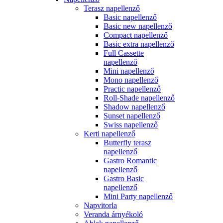
Terasz napellenző
Basic napellenző
Basic new napellenző
Compact napellenző
Basic extra napellenző
Full Cassette
napellenző
Mini napellenző
Mono napellenző
Practic napellenző
Roll-Shade napellenző
Shadow napellenző
Sunset napellenző
Swiss napellenző
Kerti napellenző
Butterfly terasz
napellenző
Gastro Romantic
napellenző
Gastro Basic
napellenző
Mini Party napellenző
Napvitorla
Veranda árnyékoló