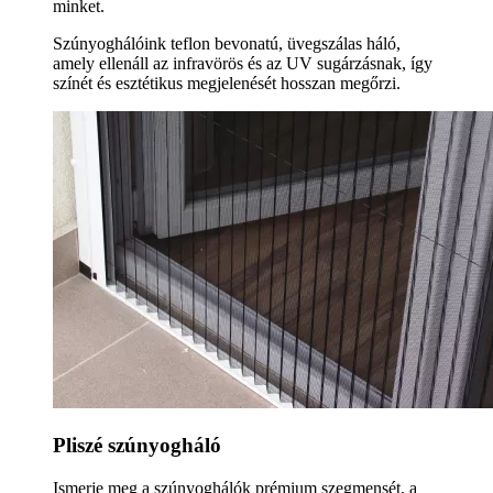
minket.
Szúnyoghálóink teflon bevonatú, üvegszálas háló,
amely ellenáll az infravörös és az UV sugárzásnak, így
színét és esztétikus megjelenését hosszan megőrzi.
Pliszé szúnyogháló
Ismerje meg a szúnyoghálók prémium szegmensét, a