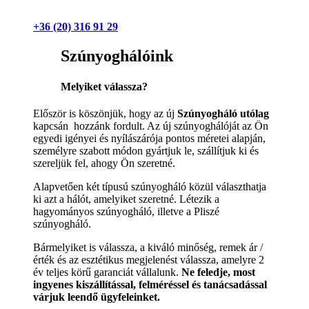
+36 (20) 316 91 29
Szúnyoghálóink
Melyiket válassza?
Először is köszönjük, hogy az új
Szúnyogháló utólag
kapcsán hozzánk fordult. Az új szúnyoghálóját az Ön
egyedi igényei és nyílászárója pontos méretei alapján,
személyre szabott módon gyártjuk le, szállítjuk ki és
szereljük fel, ahogy Ön szeretné.
Alapvetően két típusú szúnyogháló közül választhatja
ki azt a hálót, amelyiket szeretné. Létezik a
hagyományos szúnyogháló, illetve a Pliszé
szúnyogháló.
Bármelyiket is válassza, a kiváló minőség, remek ár /
érték és az esztétikus megjelenést válassza, amelyre 2
év teljes körű garanciát vállalunk.
Ne feledje, most
ingyenes kiszállítással, felméréssel és tanácsadással
várjuk leendő ügyfeleinket.