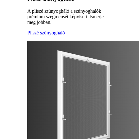
A pliszé szúnyogháló a szúnyoghálók
prémium szegmensét képviseli. Ismerje
meg jobban.
Pliszé szúnyogháló