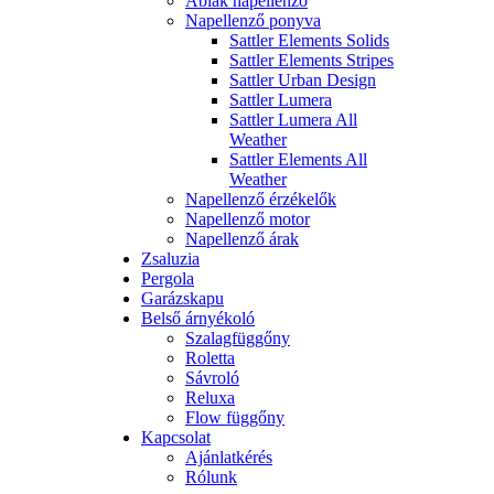
Ablak napellenző
Napellenző ponyva
Sattler Elements Solids
Sattler Elements Stripes
Sattler Urban Design
Sattler Lumera
Sattler Lumera All
Weather
Sattler Elements All
Weather
Napellenző érzékelők
Napellenző motor
Napellenző árak
Zsaluzia
Pergola
Garázskapu
Belső árnyékoló
Szalagfüggőny
Roletta
Sávroló
Reluxa
Flow függőny
Kapcsolat
Ajánlatkérés
Rólunk