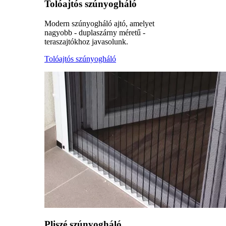
Tolóajtós szúnyogháló
Modern szúnyogháló ajtó, amelyet
nagyobb - duplaszárny méretű -
teraszajtókhoz javasolunk.
Tolóajtós szúnyogháló
Pliszé szúnyogháló