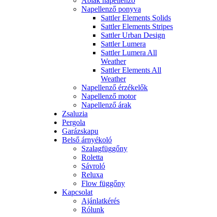
Ablak napellenző
Napellenző ponyva
Sattler Elements Solids
Sattler Elements Stripes
Sattler Urban Design
Sattler Lumera
Sattler Lumera All
Weather
Sattler Elements All
Weather
Napellenző érzékelők
Napellenző motor
Napellenző árak
Zsaluzia
Pergola
Garázskapu
Belső árnyékoló
Szalagfüggőny
Roletta
Sávroló
Reluxa
Flow függőny
Kapcsolat
Ajánlatkérés
Rólunk