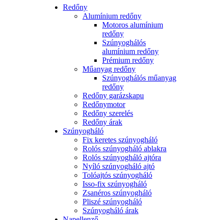
Redőny
Alumínium redőny
Motoros alumínium
redőny
Szúnyoghálós
alumínium redőny
Prémium redőny
Műanyag redőny
Szúnyoghálós műanyag
redőny
Redőny garázskapu
Redőnymotor
Redőny szerelés
Redőny árak
Szúnyogháló
Fix keretes szúnyogháló
Rolós szúnyogháló ablakra
Rolós szúnyogháló ajtóra
Nyíló szúnyogháló ajtó
Tolóajtós szúnyogháló
Isso-fix szúnyogháló
Zsanéros szúnyogháló
Pliszé szúnyogháló
Szúnyogháló árak
Napellenző