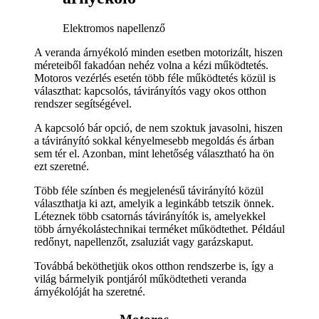
Elektromos napellenző
A veranda árnyékoló minden esetben motorizált, hiszen
méreteiből fakadóan nehéz volna a kézi működtetés.
Motoros vezérlés esetén több féle működtetés közül is
választhat: kapcsolós, távirányítós vagy okos otthon
rendszer segítségével.
A kapcsoló bár opció, de nem szoktuk javasolni, hiszen
a távirányító sokkal kényelmesebb megoldás és árban
sem tér el. Azonban, mint lehetőség választható ha ön
ezt szeretné.
Több féle színben és megjelenésű távirányító közül
választhatja ki azt, amelyik a leginkább tetszik önnek.
Léteznek több csatornás távirányítók is, amelyekkel
több árnyékolástechnikai terméket működtethet. Például
redőnyt, napellenzőt, zsaluziát vagy garázskaput.
Továbbá beköthetjük okos otthon rendszerbe is, így a
világ bármelyik pontjáról működtetheti veranda
árnyékolóját ha szeretné.