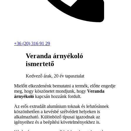
+36 (20) 316 91 29
Veranda árnyékoló
ismertető
Kedvező árak, 20 év tapasztalat
Mielőtt elkezdenénk bemutatni a termék, előtte engedje
meg, hogy köszönetet mondjunk, hogy
Veranda
árnyékoló
kapcsán hozzánk fordult.
Az erős extrudált alumínium toknak és lefutósínnek
köszönhetően a kevésbé szélvédett helyeken is
alkalmazható. Különböző típusai igazodnak az
igényeihez és a beépítési követelményekhez is.