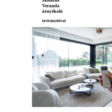
Motoros
Veranda
árnyékoló
távirányítóval