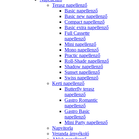
Terasz napellenző
Basic napellenző
Basic new napellenző
Compact napellenző
Basic extra napellenző
Full Cassette
napellenző
Mini napellenző
Mono napellenző
Practic napellenző
Roll-Shade napellenző
Shadow napellenző
Sunset napellenző
Swiss napellenző
Kerti napellenző
Butterfly terasz
napellenző
Gastro Romantic
napellenző
Gastro Basic
napellenző
Mini Party napellenző
Napvitorla
Veranda árnyékoló