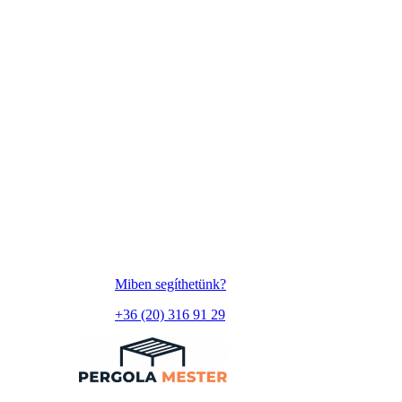
Miben segíthetünk?
+36 (20) 316 91 29