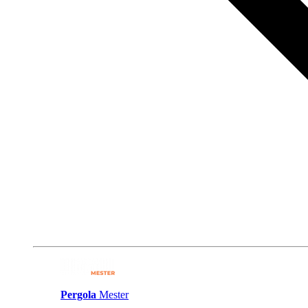
Pergola
Mester