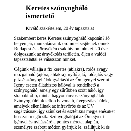
Keretes szúnyogháló
ismertető
Kiváló szakértelem, 20 év tapasztalat
Szakembert keres Keretes szúnyogháló kapcsán? Jó
helyen jár, munkatársaink örömmel segítenek önnek
Budapest és környékén csak hívjon minket. 20 éve
dolgozzunk az árnyékolás területén, éljen a valódi
tapasztalattal és válasszon minket.
Cégünk vállalja a fix keretes (ablakra), rolós avagy
mozgatható (ajtóra, ablakra), nyíló ajtó, tolóajtós vagy
plizsé szúnyoghálók gyártását az Ön igényei szerint.
Igény esetén állatbiztos hálóval is rendelhető a
szúnyogháló, amely egy sűrűbben szött háló, így
strapabíróbb, mint a hagyományos szúnyoghálók
Szúnyoghálóink teflon bevonatú, üvegszálas hálók,
amelyek ellenállnak az infravörös és az UV
sugárzásnak, így színűket és esztétikus megjelenésüket
hosszan megőrzik. Szúnyoghálóját az Ön egyedi
igényei és nyílászárója pontos méretei alapján,
személyre szabott módon gyártjuk le, szállítjuk ki és