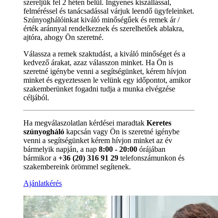
szereljük fel 2 héten belül. Ingyenes kiszállással,
felméréssel és tanácsadással várjuk leendő ügyfeleinket.
Szúnyoghálóinkat kiváló minőségűek és remek ár /
érték aránnyal rendelkeznek és szerelhetőek ablakra,
ajtóra, ahogy Ön szeretné.
Válassza a remek szaktudást, a kiváló minőséget és a
kedvező árakat, azaz válasszon minket. Ha Ön is
szeretné igénybe venni a segítségünket, kérem hívjon
minket és egyeztessen le velünk egy időpontot, amikor
szakemberünket fogadni tudja a munka elvégzése
céljából.
Ha megválaszolatlan kérdései maradtak
Keretes
szúnyogháló
kapcsán vagy Ön is szeretné igénybe
venni a segítségünket kérem hívjon minket az év
bármelyik napján, a nap
8:00 - 20:00
órájában
bármikor a
+36 (20) 316 91 29
telefonszámunkon és
szakembereink örömmel segítenek.
Ajánlatkérés