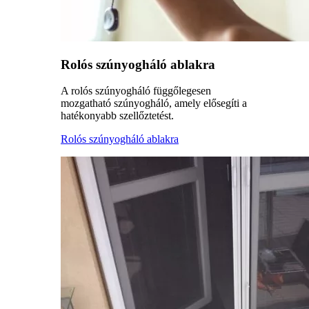
Rolós szúnyogháló ablakra
A rolós szúnyogháló függőlegesen
mozgatható szúnyogháló, amely elősegíti a
hatékonyabb szellőztetést.
Rolós szúnyogháló ablakra