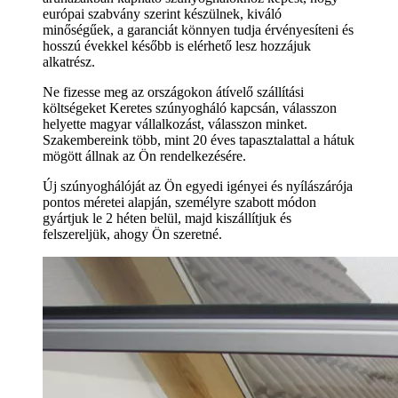
európai szabvány szerint készülnek, kiváló
minőségűek, a garanciát könnyen tudja érvényesíteni és
hosszú évekkel később is elérhető lesz hozzájuk
alkatrész.
Ne fizesse meg az országokon átívelő szállítási
költségeket Keretes szúnyogháló kapcsán, válasszon
helyette magyar vállalkozást, válasszon minket.
Szakembereink több, mint 20 éves tapasztalattal a hátuk
mögött állnak az Ön rendelkezésére.
Új szúnyoghálóját az Ön egyedi igényei és nyílászárója
pontos méretei alapján, személyre szabott módon
gyártjuk le 2 héten belül, majd kiszállítjuk és
felszereljük, ahogy Ön szeretné.