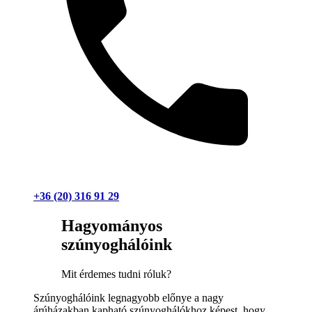
+36 (20) 316 91 29
Hagyományos
szúnyoghálóink
Mit érdemes tudni róluk?
Szúnyoghálóink legnagyobb előnye a nagy
árúházakban kapható szúnyoghálókhoz képest, hogy