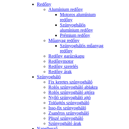
Redőny
Alumínium redőny
Motoros alumínium
redőny
Szúnyoghálós
alumínium redőny
Prémium redőny
Műanyag redőny
Szúnyoghálós műanyag
redőny
Redőny garázskapu
Redőnymotor
Redőny szerelés
Redőny árak
Szúnyogháló
Fix keretes szúnyogháló
Rolós szúnyogháló ablakra
Rolós szúnyogháló ajtóra
Nyíló szúnyogháló ajtó
Tolóajtós szúnyogháló
Isso-fix szúnyogháló
Zsanéros szúnyogháló
Pliszé szúnyogháló
Szúnyogháló árak
Napellenző