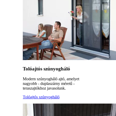
Tolóajtós szúnyogháló
Modern szúnyogháló ajtó, amelyet
nagyobb - duplaszárny méretű -
teraszajtókhoz javasolunk.
Tolóajtós szúnyogháló