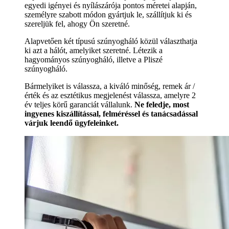
egyedi igényei és nyílászárója pontos méretei alapján,
személyre szabott módon gyártjuk le, szállítjuk ki és
szereljük fel, ahogy Ön szeretné.
Alapvetően két típusú szúnyogháló közül választhatja
ki azt a hálót, amelyiket szeretné. Létezik a
hagyományos szúnyogháló, illetve a Pliszé
szúnyogháló.
Bármelyiket is válassza, a kiváló minőség, remek ár /
érték és az esztétikus megjelenést válassza, amelyre 2
év teljes körű garanciát vállalunk.
Ne feledje, most
ingyenes kiszállítással, felméréssel és tanácsadással
várjuk leendő ügyfeleinket.