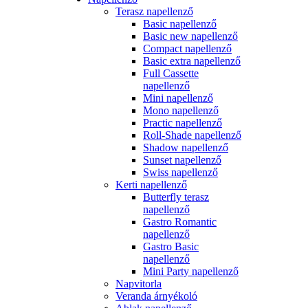
Terasz napellenző
Basic napellenző
Basic new napellenző
Compact napellenző
Basic extra napellenző
Full Cassette
napellenző
Mini napellenző
Mono napellenző
Practic napellenző
Roll-Shade napellenző
Shadow napellenző
Sunset napellenző
Swiss napellenző
Kerti napellenző
Butterfly terasz
napellenző
Gastro Romantic
napellenző
Gastro Basic
napellenző
Mini Party napellenző
Napvitorla
Veranda árnyékoló