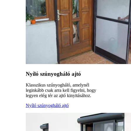
Nyíló szúnyogháló ajtó
Klasszikus szúnyogháló, amelynél
leginkább csak arra kell figyelni, hogy
legyen elég tér az ajtó kinyitásához.
Nyíló szúnyogháló ajtó