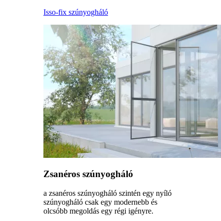
Isso-fix szúnyogháló
Zsanéros szúnyogháló
a zsanéros szúnyogháló szintén egy nyíló
szúnyogháló csak egy modernebb és
olcsóbb megoldás egy régi igényre.