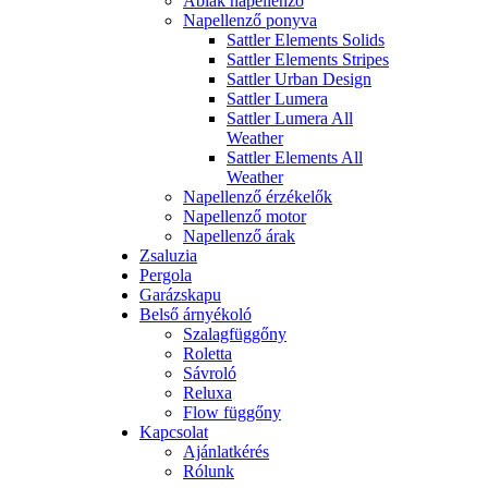
Ablak napellenző
Napellenző ponyva
Sattler Elements Solids
Sattler Elements Stripes
Sattler Urban Design
Sattler Lumera
Sattler Lumera All
Weather
Sattler Elements All
Weather
Napellenző érzékelők
Napellenző motor
Napellenző árak
Zsaluzia
Pergola
Garázskapu
Belső árnyékoló
Szalagfüggőny
Roletta
Sávroló
Reluxa
Flow függőny
Kapcsolat
Ajánlatkérés
Rólunk