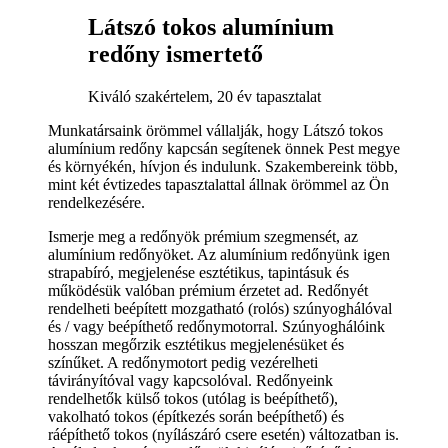
Látszó tokos alumínium
redőny ismertető
Kiváló szakértelem, 20 év tapasztalat
Munkatársaink örömmel vállalják, hogy Látszó tokos
alumínium redőny kapcsán segítenek önnek Pest megye
és környékén, hívjon és indulunk. Szakembereink több,
mint két évtizedes tapasztalattal állnak örömmel az Ön
rendelkezésére.
Ismerje meg a redőnyök prémium szegmensét, az
alumínium redőnyöket. Az alumínium redőnyünk igen
strapabíró, megjelenése esztétikus, tapintásuk és
működésük valóban prémium érzetet ad. Redőnyét
rendelheti beépített mozgatható (rolós) szúnyoghálóval
és / vagy beépíthető redőnymotorral. Szúnyoghálóink
hosszan megőrzik esztétikus megjelenésüket és
színűket. A redőnymotort pedig vezérelheti
távirányítóval vagy kapcsolóval. Redőnyeink
rendelhetők külső tokos (utólag is beépíthető),
vakolható tokos (építkezés során beépíthető) és
ráépíthető tokos (nyílászáró csere esetén) változatban is.