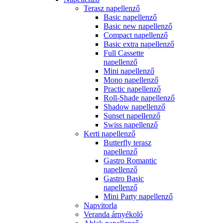
Terasz napellenző
Basic napellenző
Basic new napellenző
Compact napellenző
Basic extra napellenző
Full Cassette
napellenző
Mini napellenző
Mono napellenző
Practic napellenző
Roll-Shade napellenző
Shadow napellenző
Sunset napellenző
Swiss napellenző
Kerti napellenző
Butterfly terasz
napellenző
Gastro Romantic
napellenző
Gastro Basic
napellenző
Mini Party napellenző
Napvitorla
Veranda árnyékoló