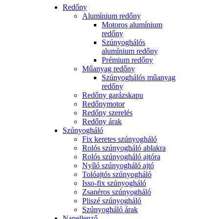
Redőny
Alumínium redőny
Motoros alumínium
redőny
Szúnyoghálós
alumínium redőny
Prémium redőny
Műanyag redőny
Szúnyoghálós műanyag
redőny
Redőny garázskapu
Redőnymotor
Redőny szerelés
Redőny árak
Szúnyogháló
Fix keretes szúnyogháló
Rolós szúnyogháló ablakra
Rolós szúnyogháló ajtóra
Nyíló szúnyogháló ajtó
Tolóajtós szúnyogháló
Isso-fix szúnyogháló
Zsanéros szúnyogháló
Pliszé szúnyogháló
Szúnyogháló árak
Napellenző