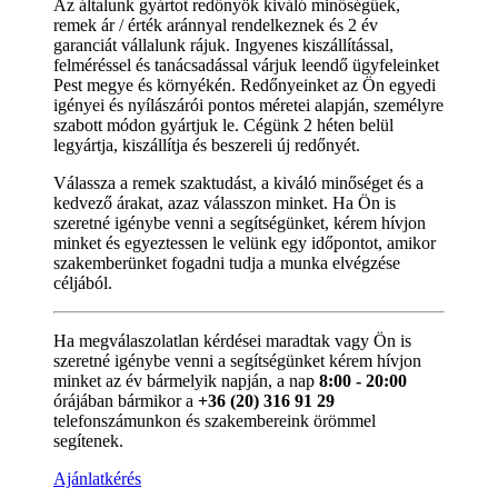
Az általunk gyártot redőnyök kiváló minőségűek,
remek ár / érték aránnyal rendelkeznek és 2 év
garanciát vállalunk rájuk. Ingyenes kiszállítással,
felméréssel és tanácsadással várjuk leendő ügyfeleinket
Pest megye és környékén. Redőnyeinket az Ön egyedi
igényei és nyílászárói pontos méretei alapján, személyre
szabott módon gyártjuk le. Cégünk 2 héten belül
legyártja, kiszállítja és beszereli új redőnyét.
Válassza a remek szaktudást, a kiváló minőséget és a
kedvező árakat, azaz válasszon minket. Ha Ön is
szeretné igénybe venni a segítségünket, kérem hívjon
minket és egyeztessen le velünk egy időpontot, amikor
szakemberünket fogadni tudja a munka elvégzése
céljából.
Ha megválaszolatlan kérdései maradtak vagy Ön is
szeretné igénybe venni a segítségünket kérem hívjon
minket az év bármelyik napján, a nap
8:00 - 20:00
órájában bármikor a
+36 (20) 316 91 29
telefonszámunkon és szakembereink örömmel
segítenek.
Ajánlatkérés