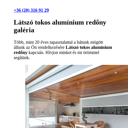
+36 (20) 316 91 29
Látszó tokos alumínium redőny
galéria
Több, mint 20 éves tapasztalattal a hátunk mögött
állunk az Ön rendelkezésére
Látszó tokos alumínium
redőny
kapcsán. Hívjon minket és mi örömmel
segítünk.