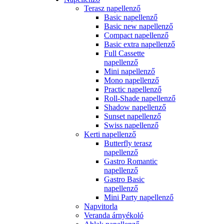
Terasz napellenző
Basic napellenző
Basic new napellenző
Compact napellenző
Basic extra napellenző
Full Cassette
napellenző
Mini napellenző
Mono napellenző
Practic napellenző
Roll-Shade napellenző
Shadow napellenző
Sunset napellenző
Swiss napellenző
Kerti napellenző
Butterfly terasz
napellenző
Gastro Romantic
napellenző
Gastro Basic
napellenző
Mini Party napellenző
Napvitorla
Veranda árnyékoló