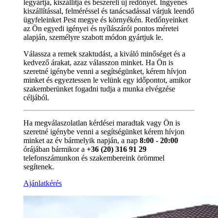
legyártja, kiszállítja és beszereli új redőnyét. Ingyenes
kiszállítással, felméréssel és tanácsadással várjuk leendő
ügyfeleinket Pest megye és környékén. Redőnyeinket
az Ön egyedi igényei és nyílászárói pontos méretei
alapján, személyre szabott módon gyártjuk le.
Válassza a remek szaktudást, a kiváló minőséget és a
kedvező árakat, azaz válasszon minket. Ha Ön is
szeretné igénybe venni a segítségünket, kérem hívjon
minket és egyeztessen le velünk egy időpontot, amikor
szakemberünket fogadni tudja a munka elvégzése
céljából.
Ha megválaszolatlan kérdései maradtak vagy Ön is
szeretné igénybe venni a segítségünket kérem hívjon
minket az év bármelyik napján, a nap
8:00 - 20:00
órájában bármikor a
+36 (20) 316 91 29
telefonszámunkon és szakembereink örömmel
segítenek.
Ajánlatkérés