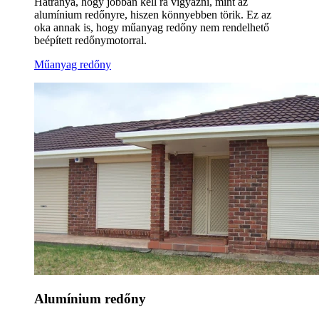
Hátránya, hogy jobban kell rá vígyázni, mint az
alumínium redőnyre, hiszen könnyebben törik. Ez az
oka annak is, hogy műanyag redőny nem rendelhető
beépített redőnymotorral.
Műanyag redőny
Alumínium redőny