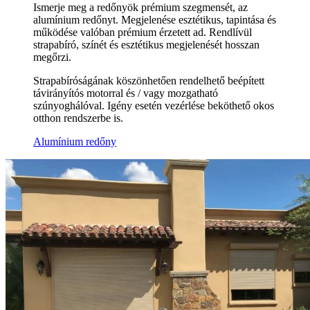
Ismerje meg a redőnyök prémium szegmensét, az
alumínium redőnyt. Megjelenése esztétikus, tapintása és
működése valóban prémium érzetett ad. Rendlívül
strapabíró, színét és esztétikus megjelenését hosszan
megőrzi.
Strapabíróságának köszönhetően rendelhető beépített
távirányítós motorral és / vagy mozgatható
szúnyoghálóval. Igény esetén vezérlése beköthető okos
otthon rendszerbe is.
Alumínium redőny