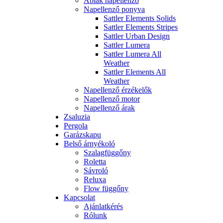
Ablak napellenző
Napellenző ponyva
Sattler Elements Solids
Sattler Elements Stripes
Sattler Urban Design
Sattler Lumera
Sattler Lumera All
Weather
Sattler Elements All
Weather
Napellenző érzékelők
Napellenző motor
Napellenző árak
Zsaluzia
Pergola
Garázskapu
Belső árnyékoló
Szalagfüggőny
Roletta
Sávroló
Reluxa
Flow függőny
Kapcsolat
Ajánlatkérés
Rólunk