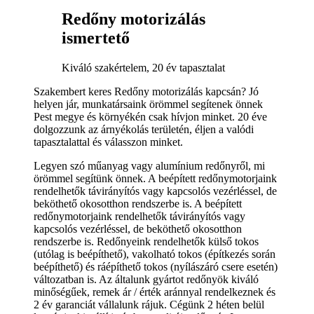
Redőny motorizálás
ismertető
Kiváló szakértelem, 20 év tapasztalat
Szakembert keres Redőny motorizálás kapcsán? Jó
helyen jár, munkatársaink örömmel segítenek önnek
Pest megye és környékén csak hívjon minket. 20 éve
dolgozzunk az árnyékolás területén, éljen a valódi
tapasztalattal és válasszon minket.
Legyen szó műanyag vagy alumínium redőnyről, mi
örömmel segítünk önnek. A beépített redőnymotorjaink
rendelhetők távirányítós vagy kapcsolós vezérléssel, de
beköthető okosotthon rendszerbe is. A beépített
redőnymotorjaink rendelhetők távirányítós vagy
kapcsolós vezérléssel, de beköthető okosotthon
rendszerbe is. Redőnyeink rendelhetők külső tokos
(utólag is beépíthető), vakolható tokos (építkezés során
beépíthető) és ráépíthető tokos (nyílászáró csere esetén)
változatban is. Az általunk gyártot redőnyök kiváló
minőségűek, remek ár / érték aránnyal rendelkeznek és
2 év garanciát vállalunk rájuk. Cégünk 2 héten belül