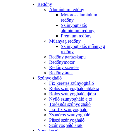
Redőny
Alumínium redőny
Motoros alumínium
redőny
Szúnyoghálós
alumínium redőny
Prémium redőny
Műanyag redőny
Szúnyoghálós műanyag
redőny
Redőny garázskapu
Redőnymotor
Redőny szerelés
Redőny árak
Szúnyogháló
Fix keretes szúnyogháló
Rolós szúnyogháló ablakra
Rolós szúnyogháló ajtóra
Nyíló szúnyogháló ajtó
Tolóajtós szúnyogháló
Isso-fix szúnyogháló
Zsanéros szúnyogháló
Pliszé szúnyogháló
Szúnyogháló árak
Napellenző