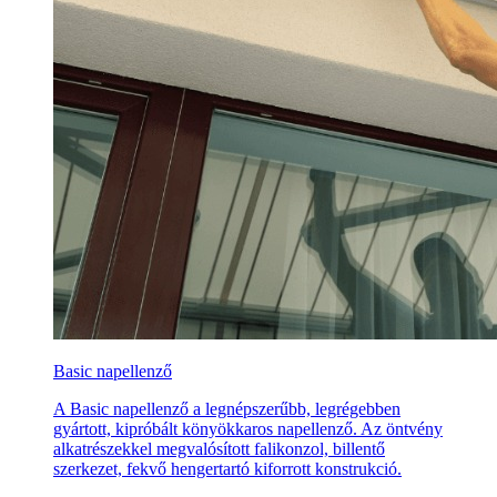
Basic napellenző
A Basic napellenző a legnépszerűbb, legrégebben
gyártott, kipróbált könyökkaros napellenző. Az öntvény
alkatrészekkel megvalósított falikonzol, billentő
szerkezet, fekvő hengertartó kiforrott konstrukció.