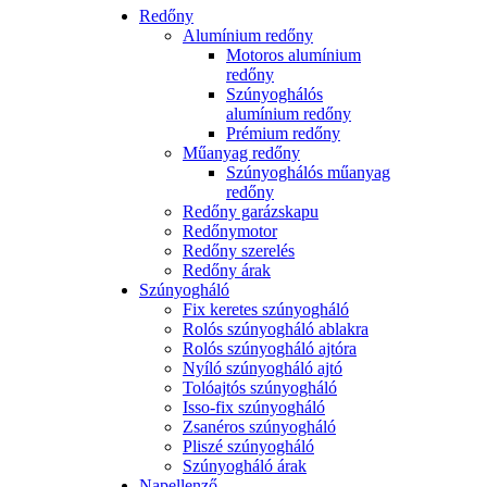
Redőny
Alumínium redőny
Motoros alumínium
redőny
Szúnyoghálós
alumínium redőny
Prémium redőny
Műanyag redőny
Szúnyoghálós műanyag
redőny
Redőny garázskapu
Redőnymotor
Redőny szerelés
Redőny árak
Szúnyogháló
Fix keretes szúnyogháló
Rolós szúnyogháló ablakra
Rolós szúnyogháló ajtóra
Nyíló szúnyogháló ajtó
Tolóajtós szúnyogháló
Isso-fix szúnyogháló
Zsanéros szúnyogháló
Pliszé szúnyogháló
Szúnyogháló árak
Napellenző