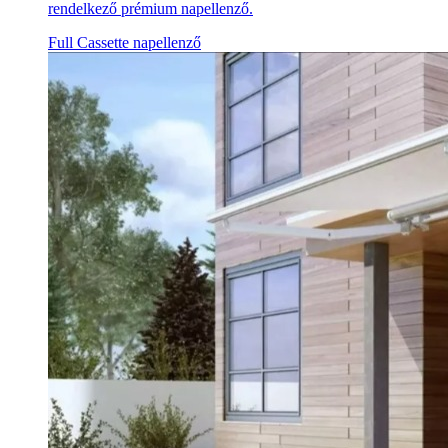
rendelkező prémium napellenző.
Full Cassette napellenző