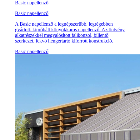
Basic napellenző
Basic napellenző
A Basic napellenző a legnépszerűbb, legrégebben
gyártott, kipróbált könyökkaros napellenző. Az öntvény
alkatrészekkel megvalósított falikonzol, billentő
szerkezet, fekvő hengertartó kiforrott konstrukció.
Basic napellenző