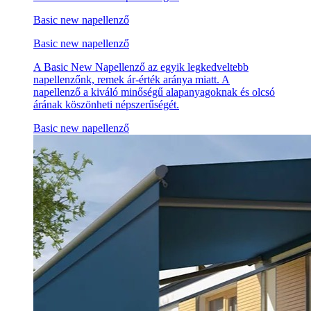
Basic new napellenző
Basic new napellenző
A Basic New Napellenző az egyik legkedveltebb
napellenzőnk, remek ár-érték aránya miatt. A
napellenző a kiváló minőségű alapanyagoknak és olcsó
árának köszönheti népszerűségét.
Basic new napellenző