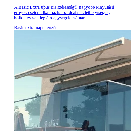
A Basic Extra típus kis szélességű, nagyobb kinyúlású
ernyők esetén alkalmazható. Ideális üzlethelyiségek,
boltok és vendéglátó egységek számára.
Basic extra napellenző