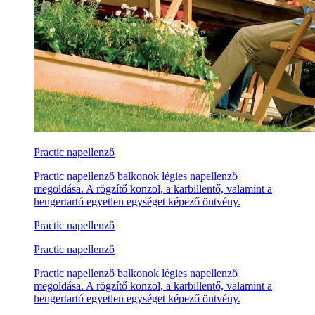
Practic napellenző
Practic napellenző balkonok légies napellenző
megoldása. A rögzítő konzol, a karbillentő, valamint a
hengertartó egyetlen egységet képező öntvény.
Practic napellenző
Practic napellenző
Practic napellenző balkonok légies napellenző
megoldása. A rögzítő konzol, a karbillentő, valamint a
hengertartó egyetlen egységet képező öntvény.