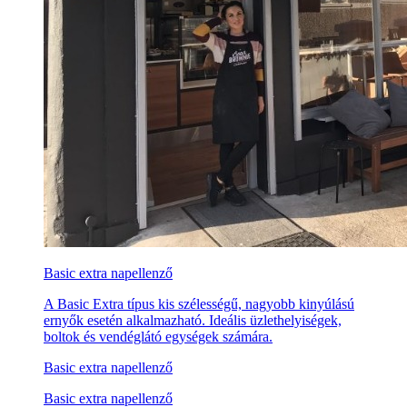
Basic extra napellenző
A Basic Extra típus kis szélességű, nagyobb kinyúlású
ernyők esetén alkalmazható. Ideális üzlethelyiségek,
boltok és vendéglátó egységek számára.
Basic extra napellenző
Basic extra napellenző