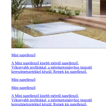
Mini napellenző
A Mini napellenző kisebb méretű napellenző.
Vékonyabb profilokkal, a mérettartományhoz igazodó
keresztmetszetekkel készül. Remek kis napellenző.
Mini napellenző
Mini napellenző
A Mini napellenző kisebb méretű napellenző.
Vékonyabb profilokkal, a mérettartományhoz igazodó
keresztmetszetekkel készül. Remek kis napellenző.