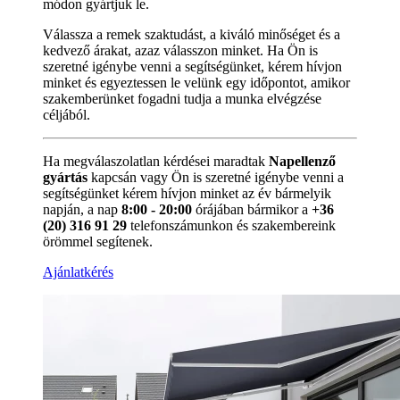
módon gyártjuk le.
Válassza a remek szaktudást, a kiváló minőséget és a
kedvező árakat, azaz válasszon minket. Ha Ön is
szeretné igénybe venni a segítségünket, kérem hívjon
minket és egyeztessen le velünk egy időpontot, amikor
szakemberünket fogadni tudja a munka elvégzése
céljából.
Ha megválaszolatlan kérdései maradtak
Napellenző
gyártás
kapcsán vagy Ön is szeretné igénybe venni a
segítségünket kérem hívjon minket az év bármelyik
napján, a nap
8:00 - 20:00
órájában bármikor a
+36
(20) 316 91 29
telefonszámunkon és szakembereink
örömmel segítenek.
Ajánlatkérés