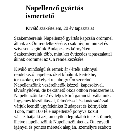
Napellenző gyártás
ismertető
Kiváló szakértelem, 20 év tapasztalat
Szakembereink Napellenző gyártás kapcsán örömmel
állnak az Ön rendelkezésére, csak hívjon minket és
szívesen segítünk Budapest és környékén.
Szakembereink több, mint két évtizedes tapasztalattal
állnak örömmel az Ön rendelkezésére.
Kiváló minőségű és remek ár / érték aránnyal
rendelkező napellenzőket kínálunk kertekbe,
teraszokra, erkélyekre, ahogy Ön szeretné.
Napellenzőink vezérelhetők kézzel, kapcsolóval,
távirányítóval, de beköthető okos otthon rendszerbe is.
Napellenzőinkre 2 év teljes körű garanciát vállalunk.
Ingyenes kiszállítással, felméréssel és tanácsadással
várjuk leendő ügyfeleinket Budapest és környékén.
Több, mint 160 féle napellenző ponyva közül
választhatja ki azt, amelyik a leginkább tetszik önnek,
illetve napellenzőink Napellenzőinket az Ön egyedi
igényei és pontos méretek alapján, személyre szabott