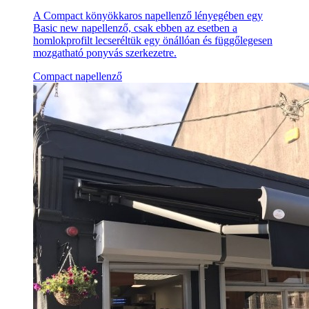
A Compact könyökkaros napellenző lényegében egy
Basic new napellenző, csak ebben az esetben a
homlokprofilt lecseréltük egy önállóan és függőlegesen
mozgatható ponyvás szerkezetre.
Compact napellenző