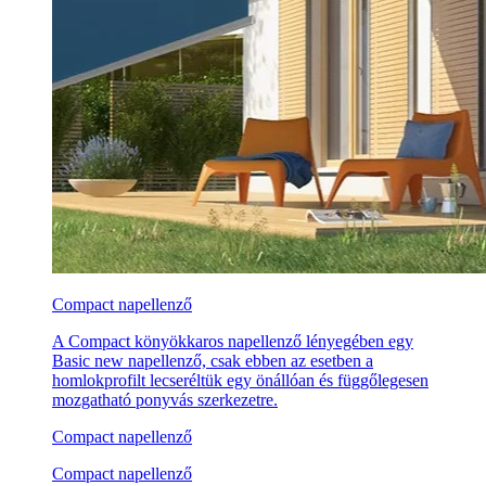
Compact napellenző
A Compact könyökkaros napellenző lényegében egy
Basic new napellenző, csak ebben az esetben a
homlokprofilt lecseréltük egy önállóan és függőlegesen
mozgatható ponyvás szerkezetre.
Compact napellenző
Compact napellenző