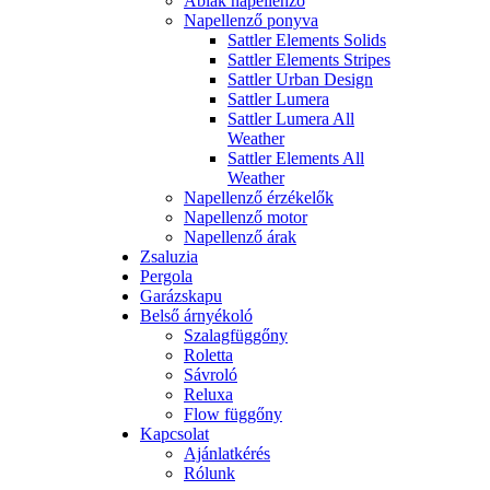
Ablak napellenző
Napellenző ponyva
Sattler Elements Solids
Sattler Elements Stripes
Sattler Urban Design
Sattler Lumera
Sattler Lumera All
Weather
Sattler Elements All
Weather
Napellenző érzékelők
Napellenző motor
Napellenző árak
Zsaluzia
Pergola
Garázskapu
Belső árnyékoló
Szalagfüggőny
Roletta
Sávroló
Reluxa
Flow függőny
Kapcsolat
Ajánlatkérés
Rólunk