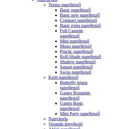
Terasz napellenző
Basic napellenző
Basic new napellenző
Compact napellenző
Basic extra napellenző
Full Cassette
napellenző
Mini napellenző
Mono napellenző
Practic napellenző
Roll-Shade napellenző
Shadow napellenző
Sunset napellenző
Swiss napellenző
Kerti napellenző
Butterfly terasz
napellenző
Gastro Romantic
napellenző
Gastro Basic
napellenző
Mini Party napellenző
Napvitorla
Veranda árnyékoló